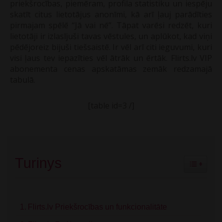
priekšrocības, piemēram, profila statistiku un iespēju
skatīt citus lietotājus anonīmi, kā arī ļauj parādīties
pirmajam spēlē “Jā vai nē”. Tāpat varēsi redzēt, kuri
lietotāji ir izlasījuši tavas vēstules, un aplūkot, kad viņi
pēdējoreiz bijuši tiešsaistē. Ir vēl arī citi ieguvumi, kuri
visi ļaus tev iepazīties vēl ātrāk un ērtāk. Flirts.lv VIP
abonementa cenas apskatāmas zemāk redzamajā
tabulā.
[table id=3 /]
Turinys
Toggle Ta
Flirts.lv Priekšrocības un funkcionalitāte