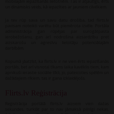
mobilajām iepazīšanās lietotnēm. Tas ir atjautīgs, ērts
un dinamisks veids, kā iepazīties ar jauniem cilvēkiem.
Ja tev rūp sava un savu datu drošība, tad flirts.lv
pavisam noteikti varētu būt piemērota izvēle. Portāla
administrācija gan rūpējas par surogātpasta
ierobežošanu, gan arī nodrošina aizsardzību pret
aizskarošu un agresīvu lietotāju potenciālajām
darbībām.
Kopumā jāatzīst, ka flirts.lv ir ne vien ērts iepazīšanās
portāls, bet arī visnotaļ tīkams laika kavēklis tiem, kam
apnikuši ierastie sociālie tīkli, jo, pateicoties spēlēm un
dažādajiem rīkiem, tas ir gana izklaidējošs.
Flirts.lv Reģistrācija
Reģistrācija portālā flirts.lv aizņem vien dažas
sekundes, turklāt par to nav jāmaksā pilnīgi nekas.