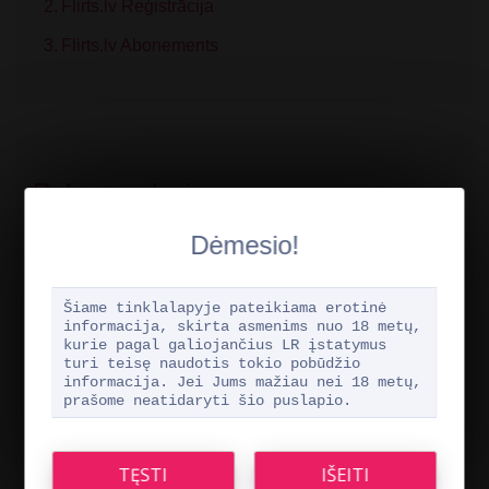
Flirts.lv Reģistrācija
Flirts.lv Abonements
Rekomenduojame
Dėmesio!
Šiame tinklalapyje pateikiama erotinė
informacija, skirta asmenims nuo 18 metų,
kurie pagal galiojančius LR įstatymus
turi teisę naudotis tokio pobūdžio
informacija. Jei Jums mažiau nei 18 metų,
prašome neatidaryti šio puslapio.
Mūsų nuomone, geriausias pažinčių portalas žmonėms virš 18
metų yra Pažintys XXX.
Per mūsų portalą gausite nemokamą registraciją!