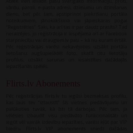
Atliek vien ievadīt pašu svarīgāko informāciju, proti,
vārdu, paroli, e-pasta adresi, dzimumu un dzimšanas
dienu, bet pēc tam, apstiprinot piekrišanu portāla
noteikumiem, jānoklikšķina vai jāpieskaras pogai
“Reģistrēties”. Saki, ka arī tas ir par daudz prasīts? Tad
neraizējies, jo reģistrācija ir iespējama arī ar Facebook
starpniecību vai draugiem.lv pasi – kā nu kuram ērtāk.
Pēc reģistrācijas varēsi nekavējoties uzsākt portāla
lietošanu: augšupielādēt foto, skatīt citu lietotāju
profilus, uzsākt sarunas un iesaistīties dažādajās
iepazīšanās spēlēs.
Flirts.lv Abonements
Pēc reģistrācijas flirts.lv tu iegūsi bezmaksas profilu,
kas ļaus tev “iztaustīt” šīs vietnes piedāvājumu un
palūkoties tuvāk, kā īsti tā darbojas. Pēc tam, ja
vēlēsies izbaudīt visu piedāvāto funkcionalitāti un
iegūt vēl vairāk izdevību iepazīties, varēsi kļūt par VIP
biedru. Flirts.lv VIP abonements sniedz dažādas