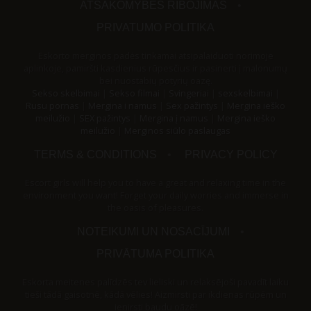
ATSAKOMYBĖS RIBOJIMAS
PRIVATUMO POLITIKA
Eskorto merginos padės tinkamai atsipalaiduoti norimoje
aplinkoje, pamiršti kasdienius rūpesčius ir pasinerti į malonumų
bei nuostabių potyrių oazę.
Sekso skelbimai
|
Sekso filmai
|
Svingeriai
|
sexskelbimai
|
Rusu pornas
|
Mergina i namus
|
Sex pažintys
|
Mergina ieško
meilužio
|
SEX pažintys
|
Mergina į namus
|
Mergina ieško
meilužio
|
Merginos siūlo paslaugas
TERMS & CONDITIONS
PRIVACY POLICY
Escort girls will help you to have a great and relaxing time in the
environment you want! Forget your daily worries and immerse in
the oasis of pleasures.
NOTEIKUMI UN NOSACĪJUMI
PRIVĀTUMA POLITIKA
Eskorta meitenes palīdzēs tev lieliski un relaksējoši pavadīt laiku
tieši tādā gaisotnē, kādā vēlies! Aizmirsti par ikdienas rūpēm un
ienirsti baudu oāzē!