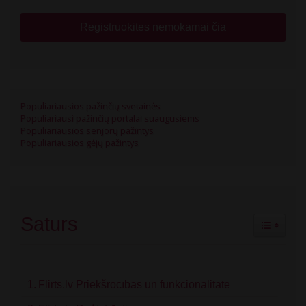
Registruokites nemokamai čia
Populiariausios pažinčių svetainės
Populiariausi pažinčių portalai suaugusiems
Populiariausios senjorų pažintys
Populiariausios gėjų pažintys
Saturs
Toggle Ta
Flirts.lv Priekšrocības un funkcionalitāte