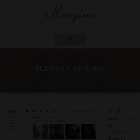
Toggle
navigation
FLIRTS.LV APSKATS
Flirts.lv –
viena no
tām
iepazīšanās
vietnēm,