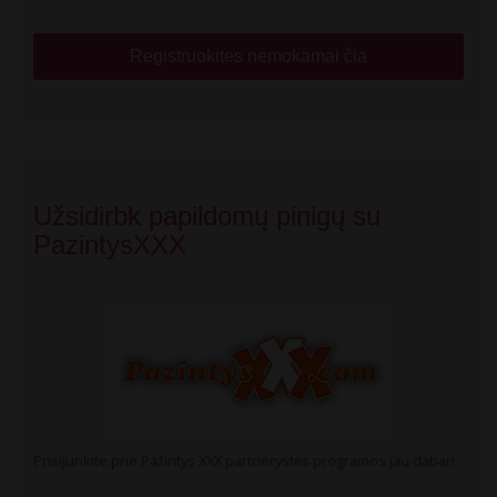
Registruokites nemokamai čia
Užsidirbk papildomų pinigų su
PazintysXXX
Prisijunkite prie Pažintys XXX partnerystės programos jau dabar!