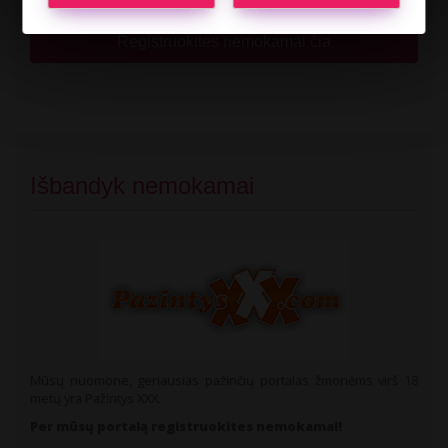
Registruokites nemokamai čia
Išbandyk nemokamai
Mūsų nuomone, geriausias pažinčių portalas žmonėms virš 18
metų yra Pažintys XXX.
Per mūsų portalą registruokites nemokamai!