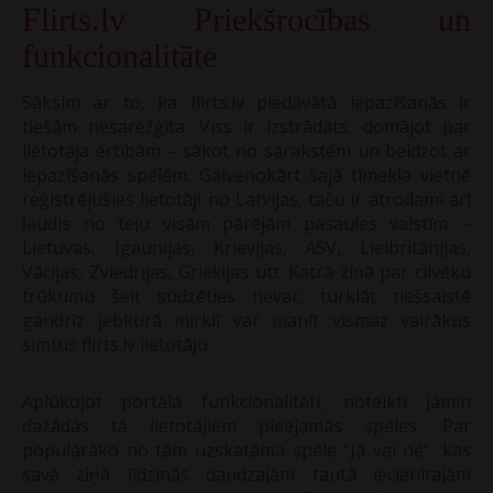
Flirts.lv Priekšrocības un
funkcionalitāte
Sāksim ar to, ka flirts.lv piedāvātā iepazīšanās ir
tiešām nesarežģīta. Viss ir izstrādāts, domājot par
lietotāja ērtībām – sākot no sarakstēm un beidzot ar
iepazīšanās spēlēm. Galvenokārt šajā tīmekļa vietnē
reģistrējušies lietotāji no Latvijas, taču ir atrodami arī
ļaudis no teju visām pārējām pasaules valstīm –
Lietuvas, Igaunijas, Krievijas, ASV, Lielbritānijas,
Vācijas, Zviedrijas, Grieķijas utt. Katrā ziņā par cilvēku
trūkumu šeit sūdzēties nevar, turklāt tiešsaistē
gandrīz jebkurā mirklī var manīt vismaz vairākus
simtus flirts.lv lietotāju.
Aplūkojot portāla funkcionalitāti, noteikti jāmin
dažādās tā lietotājiem pieejamās spēles. Par
populārāko no tām uzskatāma spēle “Jā vai nē”, kas
savā ziņā līdzinās daudzajām tautā iecienītajām