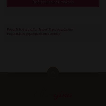
Reģistrējies bez maksas
Populārākie iepazīšanās portāli pieaugušajiem
Populārākās geju iepazīšanās vietnes