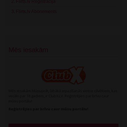
Flirts.lv Reģistrācija
Flirts.lv Abonements
Mēs iesakām
Mēs iesakām Mūsuprāt, labākā iepazīšanās vietne cilvēkiem, kas
vecāki par 18 gadiem, ir ClubX.LV. Reģistrējies par brīvu caur
mūsu portālu!
Reģistrējies par brīvu caur mūsu portālu!