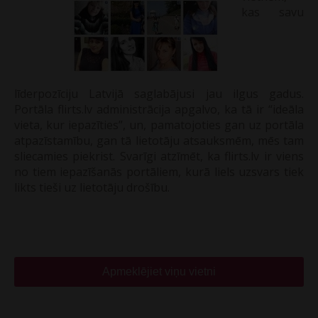
kas savu
līderpozīciju Latvijā saglabājusi jau ilgus gadus.
Portāla flirts.lv administrācija apgalvo, ka tā ir “ideāla
vieta, kur iepazīties”, un, pamatojoties gan uz portāla
atpazīstamību, gan tā lietotāju atsauksmēm, mēs tam
sliecamies piekrist. Svarīgi atzīmēt, ka flirts.lv ir viens
no tiem iepazīšanās portāliem, kurā liels uzsvars tiek
likts tieši uz lietotāju drošību.
Apmeklējiet viņu vietni