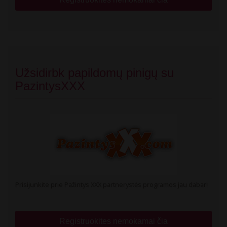
Užsidirbk papildomų pinigų su
PazintysXXX
Prisijunkite prie Pažintys XXX partnerystės programos jau dabar!
Registruokites nemokamai čia