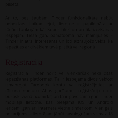
pilsētā.
Ar to, bez šaubām, Tinder funkcionalitāte nebūt
nebeidzas. Laikam ejot, lietotne ir papildināta ar
tādām funkcijām kā “Super Like” un profila izcelšanas
iespējām. Tiesa gan, pamatdoma nav mainījusies –
Tinder ir ātrs, interesants un ļoti aizraujošs veids, kā
iepazīties ar cilvēkiem tavā pilsētā vai reģionā.
Reģistrācija
Reģistrācija Tinder norit vēl vienkāršāk nekā citās
iepazīšanās platformās. Tā ir iespējama divos veidos:
izmantojot Facebook kontu vai reģistrējoties ar
tālruņa numuru. Abos gadījumos reģistrācija norit
burtiski vienā acumirklī, un tā ir paveicama gan Tinder
mobilajā lietotnē, kas pieejama iOS un Android
ierīcēm, gan arī interneta vietnē tinder.com. Vienīgais
nosacījums – lietotājam jābūt sasniegušam vismaz 18