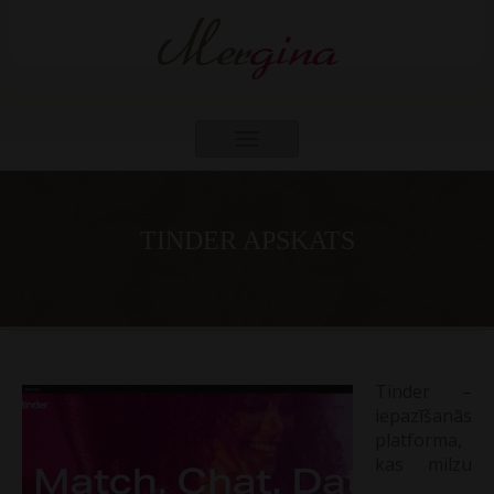
Toggle
navigation
TINDER APSKATS
Tinder –
iepazīšanās
platforma,
kas milzu