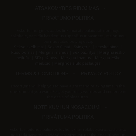
ATSAKOMYBĖS RIBOJIMAS
PRIVATUMO POLITIKA
Eskorto merginos padės tinkamai atsipalaiduoti norimoje
aplinkoje, pamiršti kasdienius rūpesčius ir pasinerti į malonumų
bei nuostabių potyrių oazę.
Sekso skelbimai
|
Sekso filmai
|
Svingeriai
|
sexskelbimai
|
Rusu pornas
|
Mergina i namus
|
Sex pažintys
|
Mergina ieško
meilužio
|
SEX pažintys
|
Mergina į namus
|
Mergina ieško
meilužio
|
Merginos siūlo paslaugas
TERMS & CONDITIONS
PRIVACY POLICY
Escort girls will help you to have a great and relaxing time in the
environment you want! Forget your daily worries and immerse in
the oasis of pleasures.
NOTEIKUMI UN NOSACĪJUMI
PRIVĀTUMA POLITIKA
Eskorta meitenes palīdzēs tev lieliski un relaksējoši pavadīt laiku
tieši tādā gaisotnē, kādā vēlies! Aizmirsti par ikdienas rūpēm un