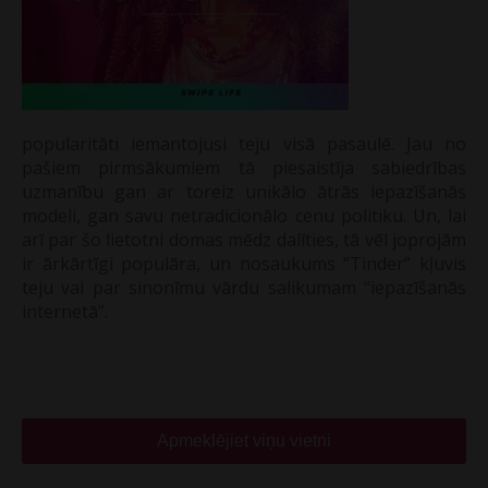
popularitāti iemantojusi teju visā pasaulē. Jau no
pašiem pirmsākumiem tā piesaistīja sabiedrības
uzmanību gan ar toreiz unikālo ātrās iepazīšanās
modeli, gan savu netradicionālo cenu politiku. Un, lai
arī par šo lietotni domas mēdz dalīties, tā vēl joprojām
ir ārkārtīgi populāra, un nosaukums “Tinder” kļuvis
teju vai par sinonīmu vārdu salikumam “iepazīšanās
internetā”.
Apmeklējiet viņu vietni