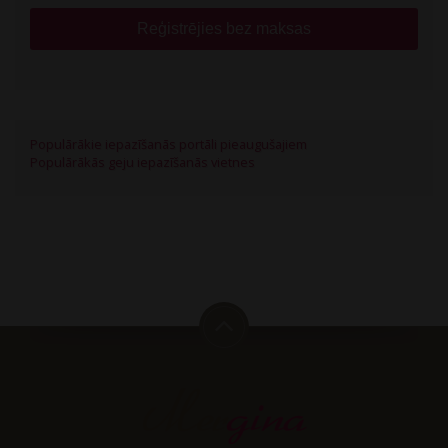
Reģistrējies bez maksas
Populārākie iepazīšanās portāli pieaugušajiem
Populārākās geju iepazīšanās vietnes