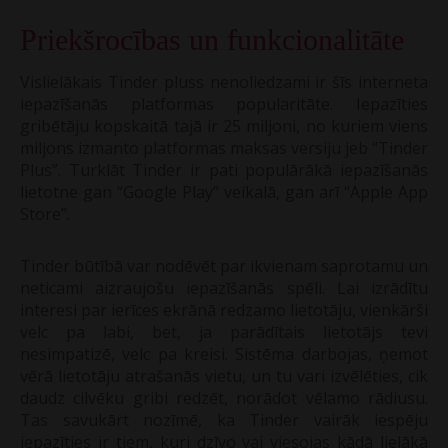
Priekšrocības un funkcionalitāte
Vislielākais Tinder pluss nenoliedzami ir šīs interneta
iepazīšanās platformas popularitāte. Iepazīties
gribētāju kopskaitā tajā ir 25 miljoni, no kuriem viens
miljons izmanto platformas maksas versiju jeb “Tinder
Plus”. Turklāt Tinder ir pati populārākā iepazīšanās
lietotne gan “Google Play” veikalā, gan arī “Apple App
Store”.
Tinder būtībā var nodēvēt par ikvienam saprotamu un
neticami aizraujošu iepazīšanās spēli. Lai izrādītu
interesi par ierīces ekrānā redzamo lietotāju, vienkārši
velc pa labi, bet, ja parādītais lietotājs tevi
nesimpatizē, velc pa kreisi. Sistēma darbojas, ņemot
vērā lietotāju atrašanās vietu, un tu vari izvēlēties, cik
daudz cilvēku gribi redzēt, norādot vēlamo rādiusu.
Tas savukārt nozīmē, ka Tinder vairāk iespēju
iepazīties ir tiem, kuri dzīvo vai viesojas kādā lielākā