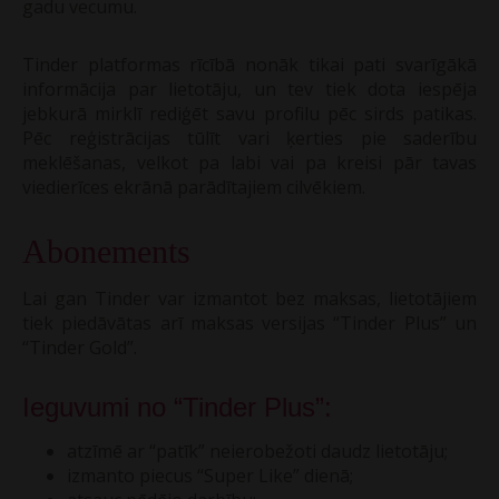
gadu vecumu.
Tinder platformas rīcībā nonāk tikai pati svarīgākā
informācija par lietotāju, un tev tiek dota iespēja
jebkurā mirklī rediģēt savu profilu pēc sirds patikas.
Pēc reģistrācijas tūlīt vari ķerties pie saderību
meklēšanas, velkot pa labi vai pa kreisi pār tavas
viedierīces ekrānā parādītajiem cilvēkiem.
Abonements
Lai gan Tinder var izmantot bez maksas, lietotājiem
tiek piedāvātas arī maksas versijas “Tinder Plus” un
“Tinder Gold”.
Ieguvumi no “Tinder Plus”:
atzīmē ar “patīk” neierobežoti daudz lietotāju;
izmanto piecus “Super Like” dienā;