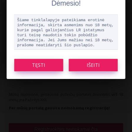
Dėmesio!
Šiame tinklalapyje pateikiama erotinė
informacija, skirta asmenims nuo 18 metų,
kurie pagal galiojančius LR įstatymus
turi teisę naudotis tokio pobūdžio
Rekomenduojame
informacija. Jei Jums mažiau nei 18 metų,
prašome neatidaryti šio puslapio.
Mūsų nuomone, geriausias pažinčių portalas žmonėms virš 18
metų yra Pažintys XXX.
Per mūsų portalą gausite nemokamą registraciją!
Registruokites nemokamai čia