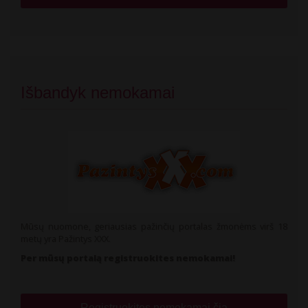
Išbandyk nemokamai
Mūsų nuomone, geriausias pažinčių portalas žmonėms virš 18
metų yra Pažintys XXX.
Per mūsų portalą registruokites nemokamai!
Registruokites nemokamai čia