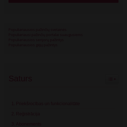
Populiariausios pažinčių svetainės
Populiariausi pažinčių portalai suaugusiems
Populiariausios senjorų pažintys
Populiariausios gėjų pažintys
Saturs
Toggle Ta
Priekšrocības un funkcionalitāte
Reģistrācija
Abonements