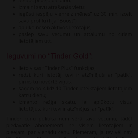
atsauc pēdējo darbību;
izmaini savu atrašanās vietu;
iegūsti iespēju vienreiz mēnesī uz 30 min. izcelt
savu profilu (f-ja “Boost”);
aplūko nesen aktīvos lietotājus;
paslēp savu vecumu un attālumu no citiem
lietotājiem utt.
Ieguvumi no “Tinder Gold”:
lieto visas “Tinder Plus” funkcijas;
redzi, kuri lietotāji tevi ir atzīmējuši ar “patīk”,
pirms tu novērtē viņus;
saņem no 4 līdz 10 Tinder ieteiktajiem lietotājiem
katru dienu;
izmanto režģa skatu, lai aplūkotu visus
lietotājus, kuri tevi ir atzīmējuši ar “patīk”.
Tinder cenu politika ņem vērā tavu vecumu, tādēļ
piedāvātie abonementi ne visiem lietotājiem ir
pieejami par vienādu cenu. Piemēram, ja tev vēl nav