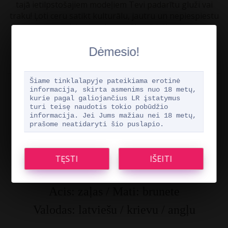
tajā ietilpstošajiem modeļiem Tevi padarītu gluži vai
traku! Ļoti ceru satikt kulturālu, jautru un nepiespiestu
puisi vai gados vecāku vīrieti.
Dėmesio!
Šiame tinklalapyje pateikiama erotinė
informacija, skirta asmenims nuo 18 metų,
kurie pagal galiojančius LR įstatymus
turi teisę naudotis tokio pobūdžio
informacija. Jei Jums mažiau nei 18 metų,
Vecums: 31
prašome neatidaryti šio puslapio.
Augums: 165 cm / Svars: 59 kg
Mēri: krūtis: 90 cm / viduklis: 59 cm /
gurni: 89 cm
Acis: zaļas / Mati: brunete
Valodas: latviešu / krievu / angļu