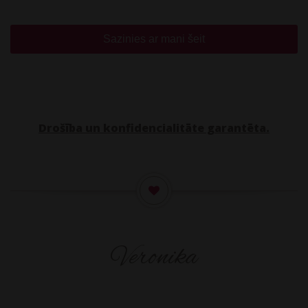
Sazinies ar mani šeit
Drošība un konfidencialitāte garantēta.
Veronika