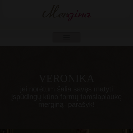
Toggle
navigation
VERONIKA
jei norėtum šalia savęs matyti
įspūdingų kūno formų tamsiaplaukę
merginą- parašyk!