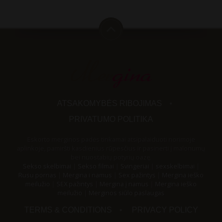
ATSAKOMYBĖS RIBOJIMAS
PRIVATUMO POLITIKA
Eskorto merginos padės tinkamai atsipalaiduoti norimoje
aplinkoje, pamiršti kasdienius rūpesčius ir pasinerti į malonumų
bei nuostabių potyrių oazę.
Sekso skelbimai
|
Sekso filmai
|
Svingeriai
|
sexskelbimai
|
Rusu pornas
|
Mergina i namus
|
Sex pažintys
|
Mergina ieško
meilužio
|
SEX pažintys
|
Mergina į namus
|
Mergina ieško
meilužio
|
Merginos siūlo paslaugas
TERMS & CONDITIONS
PRIVACY POLICY