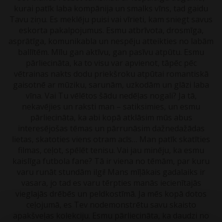
kurai patīk laba kompānija un smalks vīns, tad gaidu
Tavu ziņu. Es meklēju puisi vai vīrieti, kam sniegt savus
eskorta pakalpojumus. Esmu atbrīvota, drosmīga,
asprātīga, komunikabla un nespēju atteikties no labām
ballītēm. Mīlu gan aktīvu, gan pasīvu atpūtu. Esmu
pārliecināta, ka to visu var apvienot, tāpēc pēc
vētrainas nakts dodu priekšroku atpūtai romantiskā
gaisotnē ar mūziku, sarunām, uzkodām un glāzi laba
vīna. Vai Tu vēlētos šādu nedēļas nogali? Ja tā,
nekavējies un raksti man – satiksimies, un esmu
pārliecināta, ka abi kopā atklāsim mūs abus
interesējošas tēmas un pārrunāsim dažnedažādas
lietas, skatoties viens otram acīs… Man patīk skatīties
filmas, ceļot, spēlēt tenisu. Vai jau minēju, ka esmu
kaislīga futbola fane? Tā ir viena no tēmām, par kuru
varu runāt stundām ilgi! Mans mīļākais gadalaiks ir
vasara, jo tad es varu tērpties manās iecienītajās
vieglajās drēbēs un peldkostīmā. Ja mēs kopā dotos
ceļojumā, es Tev nodemonstrētu savu skaisto
apakšveļas kolekciju. Esmu pārliecināta, ka daudzi no