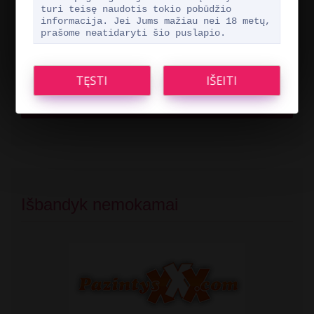
turi teisę naudotis tokio pobūdžio
Mūsų nuomone, geriausias pažinčių portalas žmonėms virš 18
informacija. Jei Jums mažiau nei 18 metų,
metų yra Pažintys XXX.
prašome neatidaryti šio puslapio.
Per mūsų portalą gausite nemokamą registraciją!
Registruokites nemokamai čia
Išbandyk nemokamai