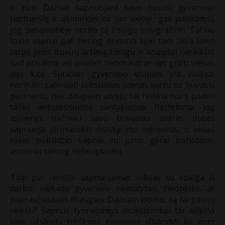
ir pan. Dažnai sapnuojant savo buvusį gyvenimo
partnerį/ę ir akimirkas su juo lovoje, gali pasirodyti,
jog pasąmonėje norite tą žmogų susigrąžinti. Tačiau
tokie sapnai gali tiesiog priminti apie tam tikrą laiko
tarpą jums buvusį artimą žmogų ir anaiptol nereikšti,
kad privalote vėl pradėti bendrauti ar net grįžti vienas
pas kitą. Sunkiais gyvenimo etapais yra visiškai
normalu sapnuoti seksualias scenas kartu su buvusiu
partneriu, nes daugeliu atvejų tai reiškia norą padėti
tašką ankstesniuose santykiuose. Pastebima, jog
asmenys dažniau savo buvusias antras puses
sapnuoja pirmuosius išsiskyrimo mėnesius, o vėliau
tokio pobūdžio sapnai su jums gerai pažįstamu
asmeniu tiesiog nebeaplanko.
Taip pat neretai sapnuojamas seksas su kolega iš
darbo, niekada gyvenime nematytais žmonėmis ar
paprasčiausiais draugais. Dažnam įdomu, ką tai galėtų
reikšti? Sapnus tyrinėjantys mokslininkai tai aiškina
kaip užslėptą troškimą gyvenime išbandyti ką nors