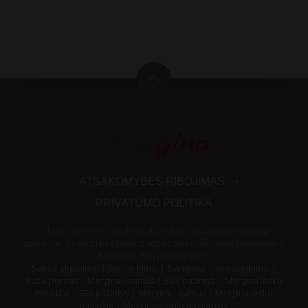
ATSAKOMYBĖS RIBOJIMAS
PRIVATUMO POLITIKA
Eskorto merginos padės tinkamai atsipalaiduoti norimoje
aplinkoje, pamiršti kasdienius rūpesčius ir pasinerti į malonumų
bei nuostabių potyrių oazę.
Sekso skelbimai
|
Sekso filmai
|
Svingeriai
|
sexskelbimai
|
Rusu pornas
|
Mergina i namus
|
Sex pažintys
|
Mergina ieško
meilužio
|
SEX pažintys
|
Mergina į namus
|
Mergina ieško
meilužio
|
Merginos siūlo paslaugas