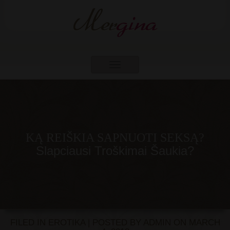
Toggle
navigation
KĄ REIŠKIA SAPNUOTI SEKSĄ?
Slapciausi Troškimai Šaukia?
FILED IN
EROTIKA
| POSTED BY
ADMIN
ON
MARCH