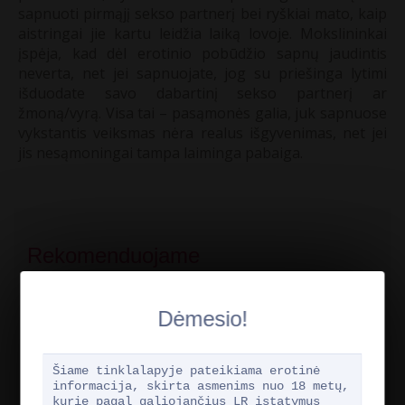
sapnuoti pirmąjį sekso partnerį bei ryškiai mato, kaip
aistringai jie kartu leidžia laiką lovoje. Mokslininkai
įspėja, kad dėl erotinio pobūdžio sapnų jaudintis
neverta, net jei sapnuojate, jog su priešinga lytimi
išduodate savo dabartinį sekso partnerį ar
žmoną/vyrą. Visa tai – pasąmonės galia, juk sapnuose
vykstantis veiksmas nėra realus išgyvenimas, net jei
jis nesąmoningai tampa laiminga pabaiga.
Rekomenduojame
Dėmesio!
Šiame tinklalapyje pateikiama erotinė
informacija, skirta asmenims nuo 18 metų,
kurie pagal galiojančius LR įstatymus