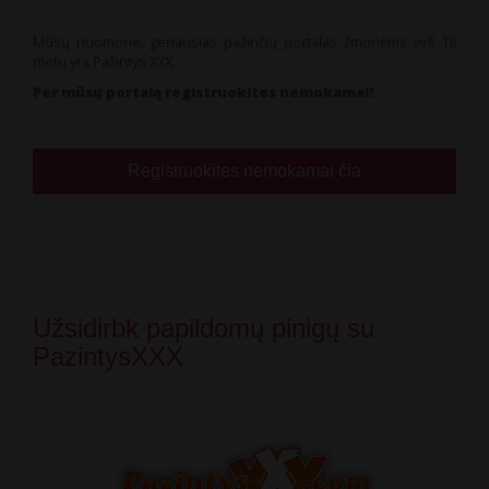
Mūsų nuomone, geriausias pažinčių portalas žmonėms virš 18
metų yra Pažintys XXX.
Per mūsų portalą registruokites nemokamai!
Registruokites nemokamai čia
Užsidirbk papildomų pinigų su
PazintysXXX