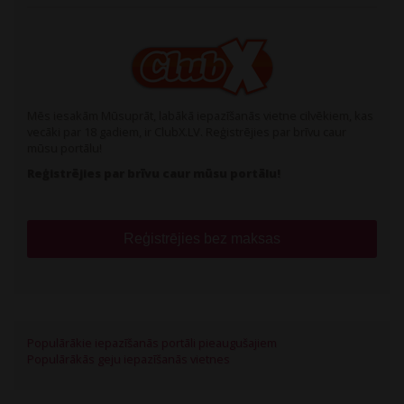
Mēs iesakām Mūsuprāt, labākā iepazīšanās vietne cilvēkiem, kas
vecāki par 18 gadiem, ir ClubX.LV. Reģistrējies par brīvu caur
mūsu portālu!
Reģistrējies par brīvu caur mūsu portālu!
Reģistrējies bez maksas
Populārākie iepazīšanās portāli pieaugušajiem
Populārākās geju iepazīšanās vietnes