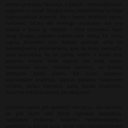
ateities pranašai, fantazija, o galbūt – neišsipildžiusios
svajonės ir norai? Daugelį metų mokslininkai tyrinėja
sapnuojančius asmenis, kiti – bando atskleisti sapnų
reikšmes, tačiau dėl vieningo atsakymo, kas yra
sapnai ir kokia jų reikšmė – nėra sutariama. Ypač
daug įžvalgų sulaukia sapnai apie seksą. Po tokių
sapnų žmonėms kyla dvejopi jausmai: arba su
pasimėgavimu prisimenama, apie ką buvo sapnuota,
arba svarstoma, ką tai galėtų reikšti ir kodėl mus
aplanko būtent tokie sapnai, kai šalia savęs,
dažniausiai lovoje, matome partnerį, su kuriuo
atliekama lytinė sueitis. Kai kurie asmenys
sapnuodami erotinius sapnus pasiekia malonumo
viršūnę, tačiau kiekvieną kartą bando išsiaiškinti,
kodėl tai nutinka tuomet, kai miegame?
Erotiniai sapnai gali aplankyti tiek vyrus, tiek moteris.
Jie gali siųsti tam tikrus signalus, pavyzdžiui,
neišpildyti troškimai, svajonės, nebetenkinantys
santykiai su antrąja puse, noras būti nepriklausomam