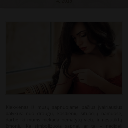
4, 2018
Kiekvienas iš mūsų sapnuojame pačius įvairiausius
dalykus: nuo draugų, kasdienių situacijų namuose,
darbe iki mums niekada nematytų vietų ir nesutiktų
žmonių. Ką simbolizuoja sapnai, ar tai – nedideli