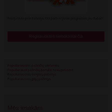
Prisijunkite prie Pažintys XXX partnerystės programos jau dabar!
Registruokites nemokamai čia
Populiariausios pažinčių svetainės
Populiariausi pažinčių portalai suaugusiems
Populiariausios senjorų pažintys
Populiariausios gėjų pažintys
Mēs iesakām