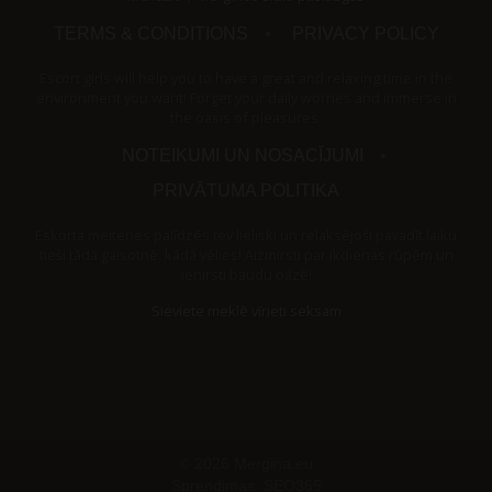
TERMS & CONDITIONS
PRIVACY POLICY
Escort girls will help you to have a great and relaxing time in the
environment you want! Forget your daily worries and immerse in
the oasis of pleasures.
NOTEIKUMI UN NOSACĪJUMI
PRIVĀTUMA POLITIKA
Eskorta meitenes palīdzēs tev lieliski un relaksējoši pavadīt laiku
tieši tādā gaisotnē, kādā vēlies! Aizmirsti par ikdienas rūpēm un
ienirsti baudu oāzē!
Sieviete meklē vīrieti seksam
© 2026
Mergina.eu
Sprendimas: SEO365