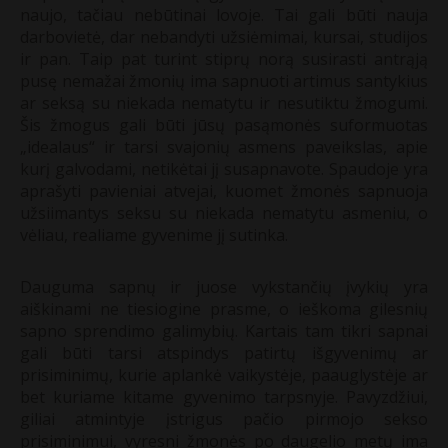
naujo, tačiau nebūtinai lovoje. Tai gali būti nauja
darbovietė, dar nebandyti užsiėmimai, kursai, studijos
ir pan. Taip pat turint stiprų norą susirasti antrąją
pusę nemažai žmonių ima sapnuoti artimus santykius
ar seksą su niekada nematytu ir nesutiktu žmogumi.
Šis žmogus gali būti jūsų pasąmonės suformuotas
„idealaus“ ir tarsi svajonių asmens paveikslas, apie
kurį galvodami, netikėtai jį susapnavote. Spaudoje yra
aprašyti pavieniai atvejai, kuomet žmonės sapnuoja
užsiimantys seksu su niekada nematytu asmeniu, o
vėliau, realiame gyvenime jį sutinka.
Dauguma sapnų ir juose vykstančių įvykių yra
aiškinami ne tiesiogine prasme, o ieškoma gilesnių
sapno sprendimo galimybių. Kartais tam tikri sapnai
gali būti tarsi atspindys patirtų išgyvenimų ar
prisiminimų, kurie aplankė vaikystėje, paauglystėje ar
bet kuriame kitame gyvenimo tarpsnyje. Pavyzdžiui,
giliai atmintyje įstrigus pačio pirmojo sekso
prisiminimui, vyresni žmonės po daugelio metų ima