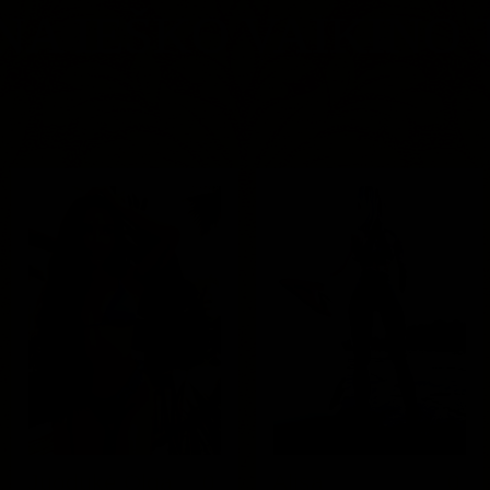
A IEŠKO VAIKINO 
0
0
Švelnioji Tania
Švelnioj