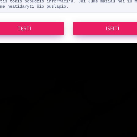
Taip
Ne
tis tokio pobūdžio informacija. Jei Jums mažiau nei 18 m
me neatidaryti šio puslapio.
Man jau yra 18 metų
Man dar nėra 18 metų