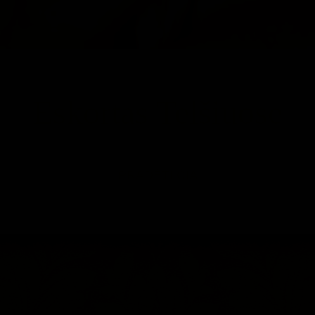
Eskortas Telšiuose
PRADĖTI ČIA