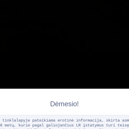
Dėmesio!
Ar Jums yra 18 metų?
 tinklalapyje pateikiama erotinė informacija, skirta asm
8 metų, kurie pagal galiojančius LR įstatymus turi teisę