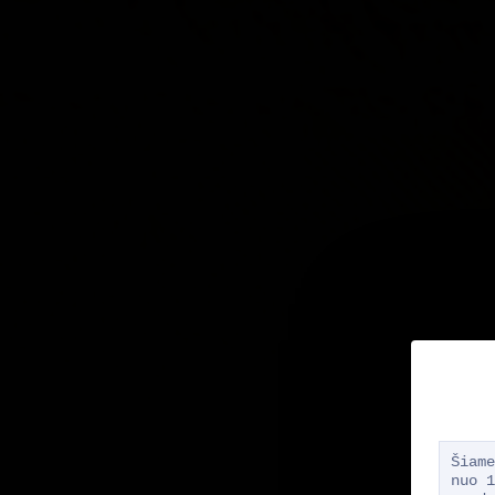
Šiame
nuo 1