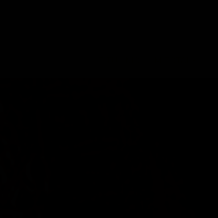
TITULINIS
MIESTAI
P