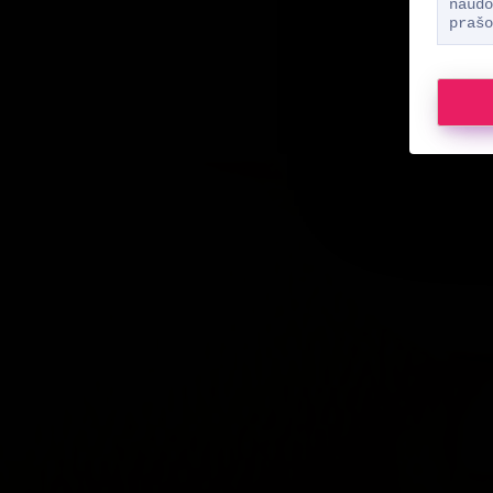
naudo
prašo